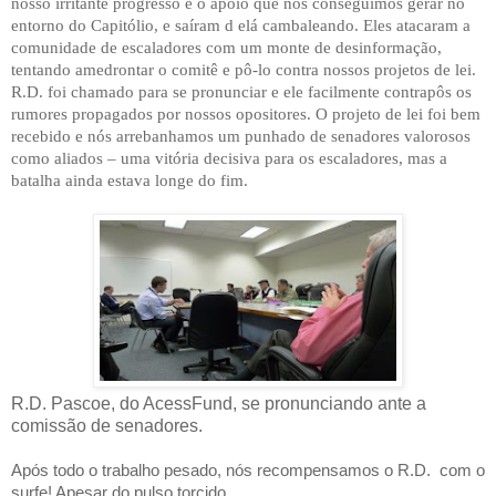
nosso irritante progresso e o apoio que nós conseguimos gerar no
entorno do Capitólio, e saíram d elá cambaleando. Eles atacaram a
comunidade de escaladores com um monte de desinformação,
tentando amedrontar o comitê e pô-lo contra nossos projetos de lei.
R.D. foi chamado para se pronunciar e ele facilmente contrapôs os
rumores propagados por nossos opositores. O projeto de lei foi bem
recebido e nós arrebanhamos um punhado de senadores valorosos
como aliados – uma vitória decisiva para os escaladores, mas a
batalha ainda estava longe do fim.
R.D. Pascoe, do AcessFund, se pronunciando ante a
comissão de senadores.
Após todo o trabalho pesado, nós recompensamos o R.D.
com o
surfe! Apesar do pulso torcido,