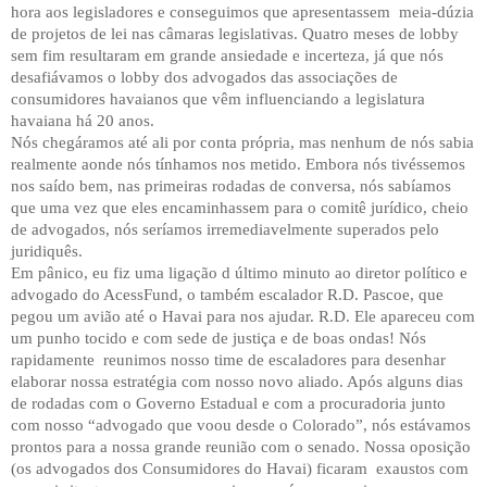
hora aos legisladores e conseguimos que apresentassem
meia-dúzia
de projetos de lei nas câmaras legislativas. Quatro meses de lobby
sem fim resultaram em grande ansiedade e incerteza, já que nós
desafiávamos o lobby dos advogados das associações de
consumidores havaianos que vêm influenciando a legislatura
havaiana há 20 anos.
Nós chegáramos até ali por conta própria, mas nenhum de nós sabia
realmente aonde nós tínhamos nos metido. Embora nós tivéssemos
nos saído bem, nas primeiras rodadas de conversa, nós sabíamos
que uma vez que eles encaminhassem para o comitê jurídico, cheio
de advogados, nós seríamos irremediavelmente superados pelo
juridiquês.
Em pânico, eu fiz uma ligação d último minuto ao diretor político e
advogado do AcessFund, o também escalador R.D. Pascoe, que
pegou um avião até o Havai para nos ajudar. R.D. Ele apareceu com
um punho tocido e com sede de justiça e de boas ondas! Nós
rapidamente
reunimos nosso time de escaladores para desenhar
elaborar nossa estratégia com nosso novo aliado. Após alguns dias
de rodadas com o Governo Estadual e com a procuradoria junto
com nosso “advogado que voou desde o Colorado”, nós estávamos
prontos para a nossa grande reunião com o senado. Nossa oposição
(os advogados dos Consumidores do Havai) ficaram
exaustos com