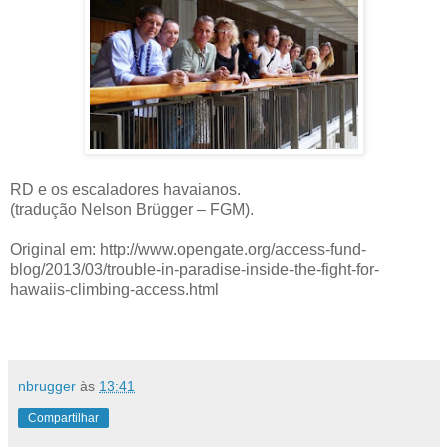
RD e os escaladores havaianos.
(tradução Nelson Brügger – FGM).
Original em: http://www.opengate.org/access-fund-
blog/2013/03/trouble-in-paradise-inside-the-fight-for-
hawaiis-climbing-access.html
nbrugger
às
13:41
Compartilhar