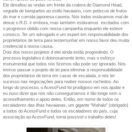
Ele desafiou as ondas em frente da cratera de Diamond Head,
seguida de banquetes ao estilo havaiano, com petiscos de frutos
do mar e comida japonesa caseira. Nós todos estávamos mal de
deixar o R.D. ir embora, mas também estávamos
excitados com
o progresso obtido com nossa campanha enquanto ele esteve
conosco. Ter um advogado e um expert em responsabilidade dos
proprietários de terra para testemunhar em nosso favor deu muita
credencial à nossa causa.
Dois dos nosso projetos d elei ainda estão progredindo. O
processo legislativo é dolorosamente lento, mas o esforço
monumental que todos nós fizemos não pode ser ignorado. Nós
iremos passar o projeto de lei para eliminar a responsabilidade
dos proprietários de terra em casos de escalada, e nós ter
sucesso nas negociações para reabrir nossos rochedos. Ao
longo do processo, o AcessFund foi prodigioso em nos ajudar e
eu ouso dizer que nós não conseguiríamos ir tão longe sem o
aconselhamento e apoio deles. Então, em nome de todos os
escaladores das ilhas havaianas, um gigante “Mahalo” (obrigado)
a todos do AcessFund e todos os escaladores do país, cuja
associação ao AcessFund, torna possível o trabalho deles!