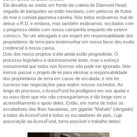
Ele desafiou as ondas em frente da cratera de Diamond Head,
seguida de banquetes ao estilo havaiano, com petiscos de frutos
do mar e comida japonesa caseira. Nós todos estávamos mal de
deixar o R.D. ir embora, mas também estávamos
excitados com
o progresso obtido com nossa campanha enquanto ele esteve
conosco. Ter um advogado e um expert em responsabilidade dos
proprietários de terra para testemunhar em nosso favor deu muita
credencial à nossa causa.
Dois dos nosso projetos d elei ainda estão progredindo. O
processo legislativo é dolorosamente lento, mas o esforço
monumental que todos nós fizemos não pode ser ignorado. Nós
iremos passar o projeto de lei para eliminar a responsabilidade
dos proprietários de terra em casos de escalada, e nós ter
sucesso nas negociações para reabrir nossos rochedos. Ao
longo do processo, o AcessFund foi prodigioso em nos ajudar e
eu ouso dizer que nós não conseguiríamos ir tão longe sem o
aconselhamento e apoio deles. Então, em nome de todos os
escaladores das ilhas havaianas, um gigante “Mahalo” (obrigado)
a todos do AcessFund e todos os escaladores do país, cuja
associação ao AcessFund, torna possível o trabalho deles!