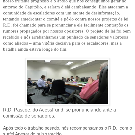
nosso irritante progresso e o apoio que nós conseguimos gerar no
entorno do Capitólio, e saíram d elá cambaleando. Eles atacaram a
comunidade de escaladores com um monte de desinformação,
tentando amedrontar o comitê e pô-lo contra nossos projetos de lei.
R.D. foi chamado para se pronunciar e ele facilmente contrapôs os
rumores propagados por nossos opositores. O projeto de lei foi bem
recebido e nós arrebanhamos um punhado de senadores valorosos
como aliados – uma vitória decisiva para os escaladores, mas a
batalha ainda estava longe do fim.
R.D. Pascoe, do AcessFund, se pronunciando ante a
comissão de senadores.
Após todo o trabalho pesado, nós recompensamos o R.D.
com o
surfe! Apesar do pulso torcido,