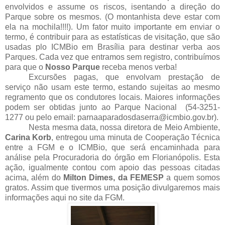
envolvidos e assume os riscos, isentando a direção do
Parque sobre os mesmos. (O montanhista deve estar com
ela na mochila!!!!). Um fator muito importante em enviar o
termo, é contribuir para as estatísticas de visitação, que são
usadas plo ICMBio em Brasília para destinar verba aos
Parques. Cada vez que entramos sem registro, contribuímos
para que o
Nosso
Parque
receba menos verba!
Excursões pagas, que envolvam prestação de
serviço não usam este termo, estando sujeitas ao mesmo
regramento que os condutores locais. Maiores informações
podem ser obtidas junto ao Parque Nacional
(54-3251-
1277 ou pelo email: parnaaparadosdaserra@icmbio.gov.br
).
Nesta mesma data, nossa diretora de Meio Ambiente,
Carina Korb
, entregou uma minuta de Cooperação Técnica
entre a FGM e o ICMBio, que será encaminhada para
análise pela Procuradoria do órgão em Florianópolis. Esta
ação, igualmente contou com apoio das pessoas citadas
acima, além do
Milton Dimes, da FEMESP
a quem somos
gratos. Assim que tivermos uma posição divulgaremos mais
informações aqui no site da FGM.