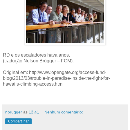
RD e os escaladores havaianos.
(tradução Nelson Brügger – FGM).
Original em: http://www.opengate.org/access-fund-
blog/2013/03/trouble-in-paradise-inside-the-fight-for-
hawaiis-climbing-access.html
nbrugger
às
13:41
Nenhum comentário:
Compartilhar