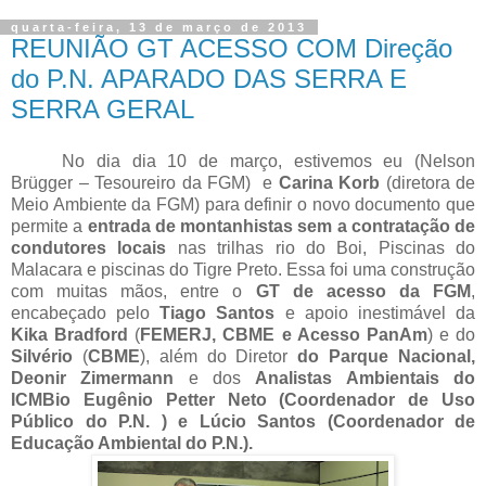
quarta-feira, 13 de março de 2013
REUNIÃO GT ACESSO COM Direção
do P.N. APARADO DAS SERRA E
SERRA GERAL
No dia dia 10 de março, estivemos eu (Nelson
Brügger – Tesoureiro da FGM)
e
Carina Korb
(diretora de
Meio Ambiente da FGM) para definir o novo documento que
permite a
entrada de montanhistas sem a contratação de
condutores locais
nas trilhas rio do Boi, Piscinas do
Malacara e piscinas do Tigre Preto. Essa foi uma construção
com muitas mãos, entre o
GT de acesso da FGM
,
encabeçado pelo
Tiago Santos
e apoio inestimável da
Kika Bradford
(
FEMERJ, CBME e Acesso PanAm
) e do
Silvério
(
CBME
), além do Diretor
do Parque Nacional,
Deonir Zimermann
e dos
Analistas Ambientais do
ICMBio Eugênio Petter Neto (Coordenador de Uso
Público do P.N. ) e Lúcio Santos (Coordenador de
Educação Ambiental do P.N.).