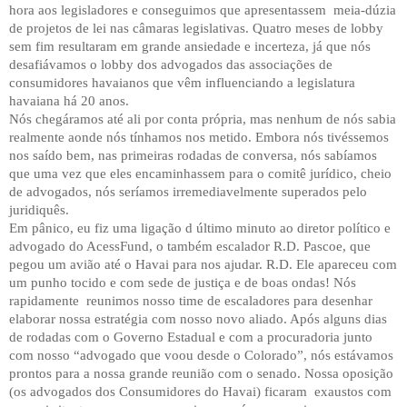
hora aos legisladores e conseguimos que apresentassem
meia-dúzia
de projetos de lei nas câmaras legislativas. Quatro meses de lobby
sem fim resultaram em grande ansiedade e incerteza, já que nós
desafiávamos o lobby dos advogados das associações de
consumidores havaianos que vêm influenciando a legislatura
havaiana há 20 anos.
Nós chegáramos até ali por conta própria, mas nenhum de nós sabia
realmente aonde nós tínhamos nos metido. Embora nós tivéssemos
nos saído bem, nas primeiras rodadas de conversa, nós sabíamos
que uma vez que eles encaminhassem para o comitê jurídico, cheio
de advogados, nós seríamos irremediavelmente superados pelo
juridiquês.
Em pânico, eu fiz uma ligação d último minuto ao diretor político e
advogado do AcessFund, o também escalador R.D. Pascoe, que
pegou um avião até o Havai para nos ajudar. R.D. Ele apareceu com
um punho tocido e com sede de justiça e de boas ondas! Nós
rapidamente
reunimos nosso time de escaladores para desenhar
elaborar nossa estratégia com nosso novo aliado. Após alguns dias
de rodadas com o Governo Estadual e com a procuradoria junto
com nosso “advogado que voou desde o Colorado”, nós estávamos
prontos para a nossa grande reunião com o senado. Nossa oposição
(os advogados dos Consumidores do Havai) ficaram
exaustos com