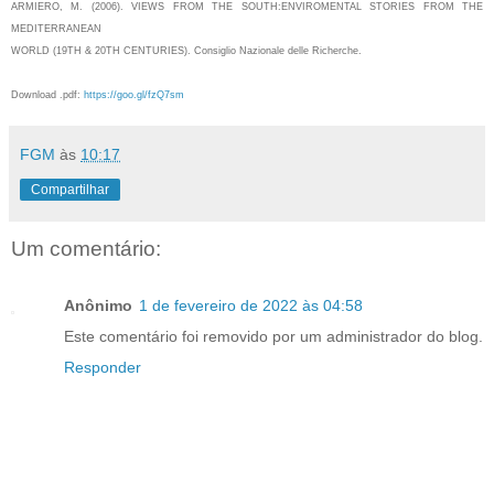
ARMIERO, M. (2006). VIEWS FROM THE SOUTH:ENVIROMENTAL STORIES FROM THE
MEDITERRANEAN
WORLD (19TH & 20TH CENTURIES). Consiglio Nazionale delle Richerche.
Download .pdf:
https://goo.gl/fzQ7sm
FGM
às
10:17
Compartilhar
Um comentário:
Anônimo
1 de fevereiro de 2022 às 04:58
Este comentário foi removido por um administrador do blog.
Responder