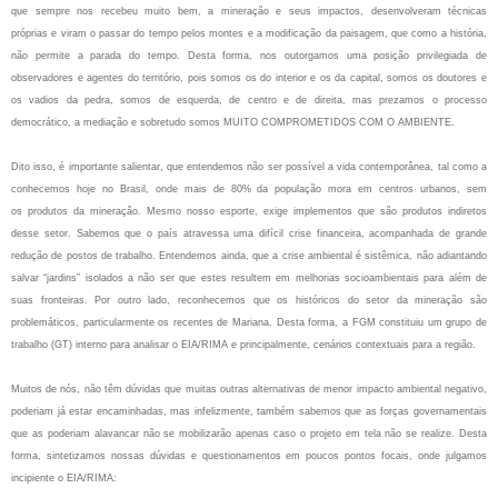
que sempre nos recebeu muito bem, a mineração e seus impactos, desenvolveram técnicas
próprias
e viram o passar do tempo pelos montes e a modificação da paisagem, que como a história,
não permite
a parada do tempo. Desta forma, nos outorgamos uma posição privilegiada de
observadores e agentes
do território, pois somos os do interior e os da capital, somos os doutores e
os vadios da pedra, somos de
esquerda, de centro e de direita, mas prezamos o processo
democrático, a mediação e sobretudo somos
MUITO COMPROMETIDOS COM O AMBIENTE.
Dito isso, é importante salientar, que entendemos não ser possível a vida contemporânea, tal
como a
conhecemos hoje no Brasil, onde mais de 80% da população mora em centros urbanos, sem
os
produtos da mineração. Mesmo nosso esporte, exige implementos que são produtos indiretos
desse
setor. Sabemos que o país atravessa uma difícil crise financeira, acompanhada de grande
redução de
postos de trabalho. Entendemos ainda, que a crise ambiental é sistêmica, não adiantando
salvar “jardins”
isolados a não ser que estes resultem em melhorias socioambientais para além de
suas fronteiras. Por
outro lado, reconhecemos que os históricos do setor da mineração são
problemáticos, particularmente
os recentes de Mariana. Desta forma, a FGM constituiu um grupo de
trabalho (GT) interno para analisar
o EIA/RIMA e principalmente, cenários contextuais para a região.
Muitos de nós, não têm dúvidas que muitas outras alternativas de menor impacto ambiental
negativo,
poderiam já estar encaminhadas, mas infelizmente, também sabemos que as forças
governamentais
que as poderiam alavancar não se mobilizarão apenas caso o projeto em tela não se r
ealize. Desta
forma, sintetizamos nossas dúvidas e questionamentos em poucos pontos focais, onde
julgamos
incipiente o EIA/RIMA: