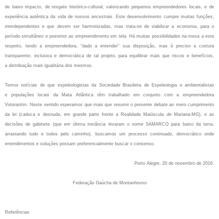
de baixo impacto, de resgate histórico‐cultural,
valorizando pequenos empreendedores locais, e de
experiência autêntica da vida de nossos
ancestrais. Este desenvolvimento cumpre muitas funções,
interdependentes e que devem ser
harmonizadas, mas trata‐se de viabilizar a economia, para o
período simultâneo e posterior
ao empreendimento em tela. Há muitas possibilidades na mesa a este
respeito, tendo a
empreendedora, “dado a entender” sua disposição, mas é preciso a costura
transparente,
inclusiva e democrática de tal projeto, para equilibrar mais que riscos e benefícios,
a
distribuição mais igualitária dos mesmos.
Temos notícias de que espeleologistas da Sociedade Brasileira de Espeleologia e ambientalistas
e
populações locais da Mata Atlântica têm trabalhado em conjunto com a empreendedora
Votorantim.
Neste sentido esperamos que mais que resumir o presente debate ao mero cumprimento
da lei (caduca
e desnuda, em grande parte frente a Realidade Maiúscula de Mariana‐MG), e as
decisões de gabinete
(que em última instância levaram o nome SAMARCO para baixo da terra,
arrastando tudo e todos pelo
caminho), buscamos um processo continuado, democrático onde
entendimentos e soluções possam
preferencialmente buscar o consenso.
Porto Alegre, 20 de novembro de 2016.
Federação Gaúcha de Montanhismo
Referências