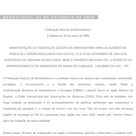
quarta-feira, 23 de novembro de 2016
Federação Gaúcha de Montanhismo
Fundada em 24 de junho de 2000
MANIFESTAÇÃO DA FEDERAÇÃO GAÚCHA DE MONTANHISMO PARA AS AUDIÊNCIAS
PÚBLICAS A SEREM REALIZADAS NOS DIAS 22, 23 E 24 DE NOVEMBRO DE 2016 NOS
MUNICÍPIOS DE SANTANA DE BOA VISTA, BAGÉ E PINHEIRO MACHADO‐RS, A RESPEITO DO
EMPREENDIMENTO DE MINERAÇÃO EM MINAS DO CAMAQUÃ, CAÇAPAVA DO SUL – RS.
A Federação Gaúcha de Montanhismo é a entidade máxima do esporte que compreende
caminhadas,
escaladas, o excursionismo e a fruição dos ambientes naturais, sendo filiado a
Confederação
Brasileira de Montanhismo e Escalada (CBME) e através desta ao órgão Máximo do
Esporte, a União
Internacional das Associações de Alpinismo (UIAA). Esta rede de entidades tem
longa tradição na
proposição e no acompanhamento de políticas ambientais que mantenham a
integridade da paisagem e
o contato do homem com seu meio. Não por acaso, uma das primeiras
regiões de escalada no RS foi
justamente esta região nos anos 1950, sendo pelo mesmo motivo,
palco da fundação de nossa entidade.
Nestes quase 60 anos de explorações na região, montanhistas gaúchos conheceram o produtor
rural,